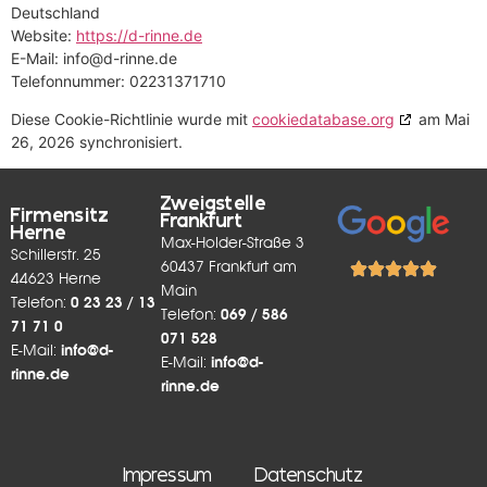
Deutschland
Website:
https://d-rinne.de
E-Mail:
info@
d-rinne.de
Telefonnummer: 02231371710
Diese Cookie-Richtlinie wurde mit
cookiedatabase.org
am Mai
26, 2026 synchronisiert.
Zweigstelle
Firmensitz
Frankfurt
Herne
Max-Holder-Straße 3
Schillerstr. 25
60437 Frankfurt am
44623 Herne
Main
Telefon:
0 23 23 / 13
Telefon:
069 / 586
71 71 0
071 528
E-Mail:
info@d-
E-Mail:
info@d-
rinne.de
rinne.de
Impressum
Datenschutz